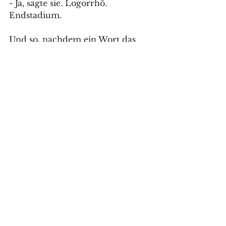
- Ja, sagte sie. Logorrhö. 
Endstadium.
Und so, nachdem ein Wort das 
andere gegeben hatte, zog jede 
ihrer Wege.
Alle ansehen
Aktuelle Beiträge