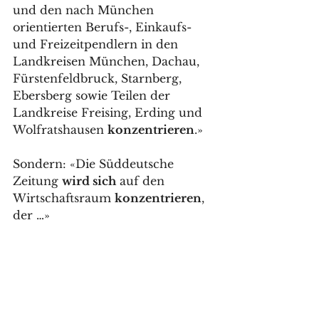
und den nach München 
orientierten Berufs-, Einkaufs- 
und Freizeitpendlern in den 
Landkreisen München, Dachau, 
Fürstenfeldbruck, Starnberg, 
Ebersberg sowie Teilen der 
Landkreise Freising, Erding und 
Wolfratshausen 
konzentrieren
.»
Sondern: «Die Süddeutsche 
Zeitung 
wird sich
 auf den 
Wirtschaftsraum 
konzentrieren
, 
der …»
Aber warum braucht es 
überhaupt lange Sätze, wenn sie 
einen sowieso nur dazu verleiten, 
unverständlich zu schreiben? Na, 